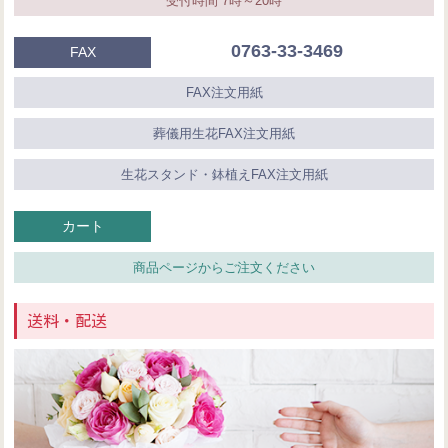
受付時間 7時～20時
0763-33-3469
FAX
FAX注文用紙
葬儀用生花FAX注文用紙
生花スタンド・鉢植えFAX注文用紙
カート
商品ページからご注文ください
送料・配送