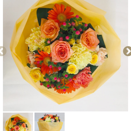
歓送・昇進・退職祝い
発表会・公演お祝い
お礼・内祝い
出産祝い・お見舞い
お悔やみ・お供え
自宅用
カラー
レッド
ピンク
イエロー・オレンジ