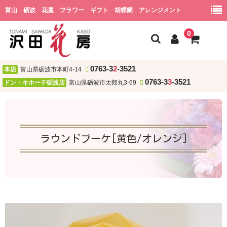
富山 砺波 花屋 フラワー ギフト 胡蝶蘭 アレンジメント
0
0763-3
2
-3521
本店
富山県砺波市本町4-14
ホーム
0763-3
3
-3521
ドン・キホーテ砺波店
富山県砺波市太郎丸3-69
会社概要
ショッピング
ラウンドブーケ[黄色/オレンジ]
用途
お祝い
誕生日
結婚祝い・結婚記念日
開店・新居・引越し祝い