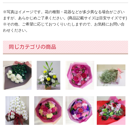
種類
※写真はイメージです。花の種類・花器などが多少異なる場合がござい
ますが、あらかじめご了承ください。(商品記載サイズは目安サイズです)
胡蝶蘭
※その他、ご希望に応じておつくりいたしますので、お気軽にお問い合
わせください。
バラ[薔薇]
カスミソウ[かすみ草]
同じカテゴリの商品
ユリ[百合]
ガーベラ
カーネーション
ヒマワリ[ひまわり]
チューリップ
予算
～2,999円