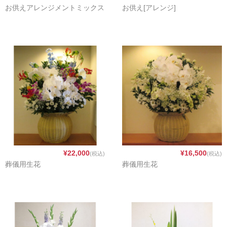
ブルー・パープル
お供えアレンジメントミックス
お供え[アレンジ]
ホワイト
ミックス・その他
スタイル
花束(ブーケ)
アレンジメント
花鉢・観葉植物
¥22,000
¥16,500
プリザーブドフラワー・シャボンフラワー
(税込)
(税込)
葬儀用生花
葬儀用生花
スタンド
供養・葬儀
ウェディング