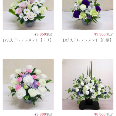
歓送・昇進・退職祝い
発表会・公演お祝い
お礼・内祝い
¥3,850
¥3,300
(税込)
(税込)
お供えアレンジメント【ユリ】
お供えアレンジメント【白紫】
出産祝い・お見舞い
お悔やみ・お供え
自宅用
カラー
レッド
ピンク
イエロー・オレンジ
¥3,300
¥8,800
(税込)
(税込)