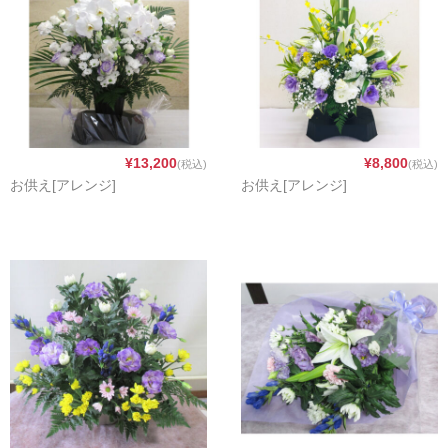
種類
胡蝶蘭
バラ[薔薇]
カスミソウ[かすみ草]
¥13,200
¥8,800
(税込)
(税込)
お供え[アレンジ]
お供え[アレンジ]
ユリ[百合]
ガーベラ
カーネーション
ヒマワリ[ひまわり]
チューリップ
予算
～2,999円