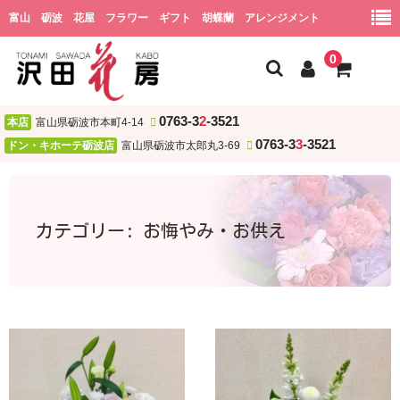
富山 砺波 花屋 フラワー ギフト 胡蝶蘭 アレンジメント
0
0763-3
2
-3521
本店
富山県砺波市本町4-14
ホーム
0763-3
3
-3521
ドン・キホーテ砺波店
富山県砺波市太郎丸3-69
会社概要
ショッピング
カテゴリー:
お悔やみ・お供え
用途
お祝い
誕生日
結婚祝い・結婚記念日
開店・新居・引越し祝い