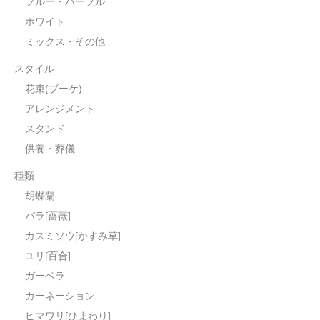
ブルー・パープル
ホワイト
ミックス・その他
スタイル
花束(ブーケ)
アレンジメント
スタンド
供養・葬儀
種類
胡蝶蘭
バラ[薔薇]
カスミソウ[かすみ草]
ユリ[百合]
ガーベラ
カーネーション
ヒマワリ[ひまわり]