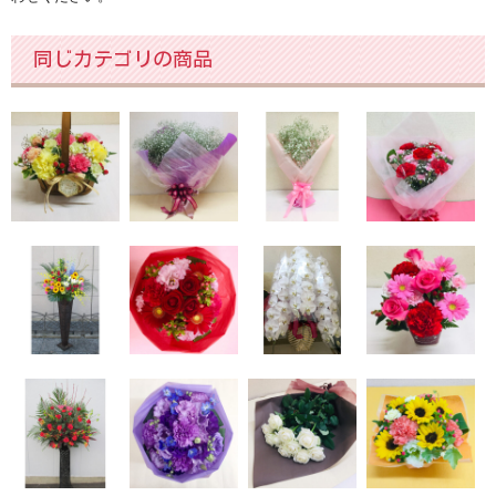
種類
同じカテゴリの商品
胡蝶蘭
バラ[薔薇]
カスミソウ[かすみ草]
ユリ[百合]
ガーベラ
カーネーション
ヒマワリ[ひまわり]
チューリップ
予算
～2,999円