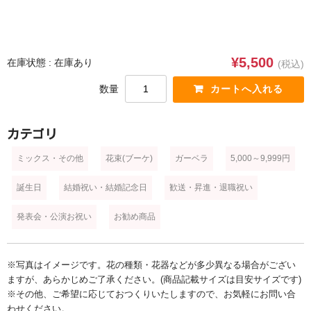
ブルー・パープル
ホワイト
¥5,500
在庫状態 : 在庫あり
(税込)
ミックス・その他
数量
スタイル
花束(ブーケ)
カテゴリ
アレンジメント
ミックス・その他
花束(ブーケ)
ガーベラ
5,000～9,999円
花鉢・観葉植物
誕生日
結婚祝い・結婚記念日
歓送・昇進・退職祝い
プリザーブドフラワー・シャボンフラワー
発表会・公演お祝い
お勧め商品
スタンド
※写真はイメージです。花の種類・花器などが多少異なる場合がござい
供養・葬儀
ますが、あらかじめご了承ください。(商品記載サイズは目安サイズです)
※その他、ご希望に応じておつくりいたしますので、お気軽にお問い合
ウェディング
わせください。