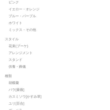
ピンク
イエロー・オレンジ
ブルー・パープル
ホワイト
ミックス・その他
スタイル
花束(ブーケ)
アレンジメント
スタンド
供養・葬儀
種類
胡蝶蘭
バラ[薔薇]
カスミソウ[かすみ草]
ユリ[百合]