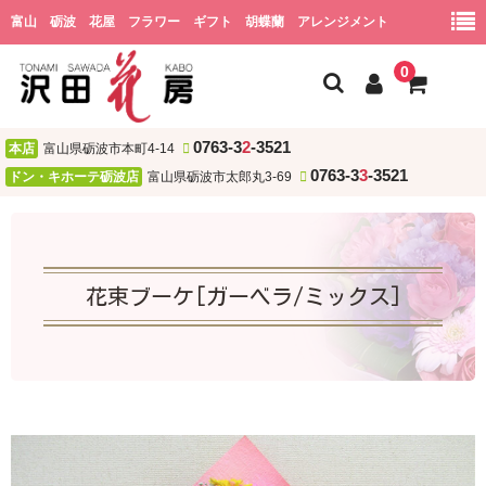
富山 砺波 花屋 フラワー ギフト 胡蝶蘭 アレンジメント
0
0763-3
2
-3521
本店
富山県砺波市本町4-14
ホーム
0763-3
3
-3521
ドン・キホーテ砺波店
富山県砺波市太郎丸3-69
会社概要
ショッピング
花束ブーケ[ガーベラ/ミックス]
用途
お祝い
誕生日
結婚祝い・結婚記念日
開店・新居・引越し祝い