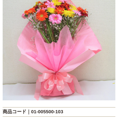
歓送・昇進・退職祝い
発表会・公演お祝い
お礼・内祝い
出産祝い・お見舞い
お悔やみ・お供え
自宅用
カラー
レッド
ピンク
イエロー・オレンジ
商品コード｜01-005500-103