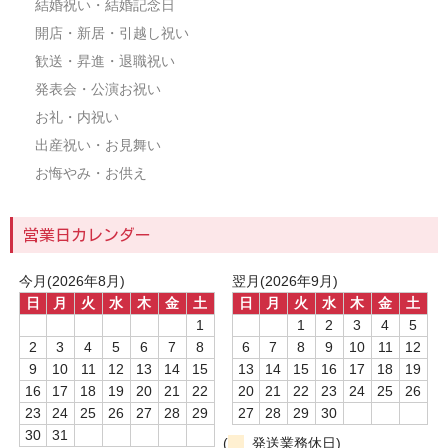
結婚祝い・結婚記念日
開店・新居・引越し祝い
歓送・昇進・退職祝い
発表会・公演お祝い
お礼・内祝い
出産祝い・お見舞い
お悔やみ・お供え
営業日カレンダー
今月(2026年8月)
翌月(2026年9月)
日
月
火
水
木
金
土
日
月
火
水
木
金
土
1
1
2
3
4
5
2
3
4
5
6
7
8
6
7
8
9
10
11
12
9
10
11
12
13
14
15
13
14
15
16
17
18
19
16
17
18
19
20
21
22
20
21
22
23
24
25
26
23
24
25
26
27
28
29
27
28
29
30
30
31
(
発送業務休日)