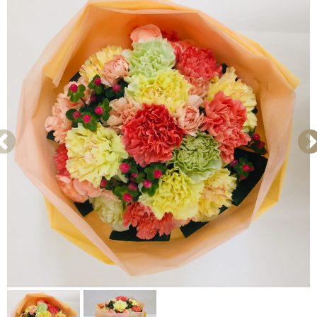
歓送・昇進・退職祝い
発表会・公演お祝い
お礼・内祝い
出産祝い・お見舞い
お悔やみ・お供え
自宅用
カラー
レッド
ピンク
イエロー・オレンジ