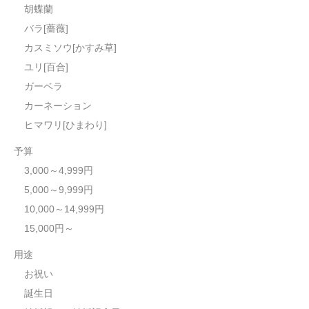
胡蝶蘭
バラ[薔薇]
カスミソウ[かすみ草]
ユリ[百合]
ガーベラ
カーネーション
ヒマワリ[ひまわり]
予算
3,000～4,999円
5,000～9,999円
10,000～14,999円
15,000円～
用途
お祝い
誕生日