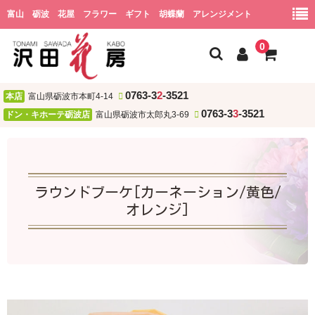
富山 砺波 花屋 フラワー ギフト 胡蝶蘭 アレンジメント
0
0763-3
2
-3521
本店
富山県砺波市本町4-14
ホーム
0763-3
3
-3521
ドン・キホーテ砺波店
富山県砺波市太郎丸3-69
会社概要
ショッピング
ラウンドブーケ[カーネーション/黄色/
用途
オレンジ]
お祝い
誕生日
結婚祝い・結婚記念日
開店・新居・引越し祝い