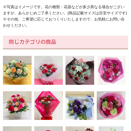
種類
※写真はイメージです。花の種類・花器などが多少異なる場合がござい
ますが、あらかじめご了承ください。(商品記載サイズは目安サイズです)
胡蝶蘭
※その他、ご希望に応じておつくりいたしますので、お気軽にお問い合
わせください。
バラ[薔薇]
同じカテゴリの商品
カスミソウ[かすみ草]
ユリ[百合]
ガーベラ
カーネーション
ヒマワリ[ひまわり]
チューリップ
予算
～2,999円