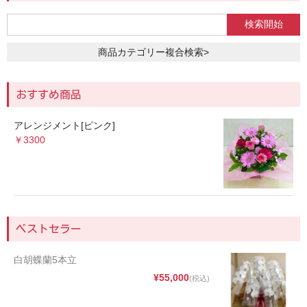
ブルー・パープル
ホワイト
商品カテゴリー複合検索>
ミックス・その他
スタイル
おすすめ商品
花束(ブーケ)
アレンジメント[ピンク]
￥3300
アレンジメント
花鉢・観葉植物
プリザーブドフラワー・シャボンフラワー
ベストセラー
スタンド
白胡蝶蘭5本立
供養・葬儀
¥55,000
(税込)
ウェディング