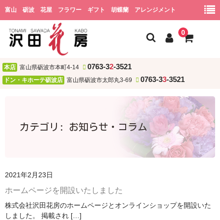
富山 砺波 花屋 フラワー ギフト 胡蝶蘭 アレンジメント
0
0763-3
2
-3521
本店
富山県砺波市本町4-14
ホーム
0763-3
3
-3521
ドン・キホーテ砺波店
富山県砺波市太郎丸3-69
会社概要
ショッピング
カテゴリ:
お知らせ・コラム
用途
お祝い
2021年2月23日
誕生日
ホームページを開設いたしました
結婚祝い・結婚記念日
株式会社沢田花房のホームページとオンラインショップを開設いた
しました。 掲載され […]
開店・新居・引越し祝い