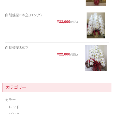
種類
白胡蝶蘭3本立(ロング)
胡蝶蘭
¥33,000
(税込)
バラ[薔薇]
カスミソウ[かすみ草]
白胡蝶蘭3本立
ユリ[百合]
¥22,000
(税込)
ガーベラ
カーネーション
ヒマワリ[ひまわり]
カテゴリー
チューリップ
カラー
予算
レッド
～2,999円
ピンク