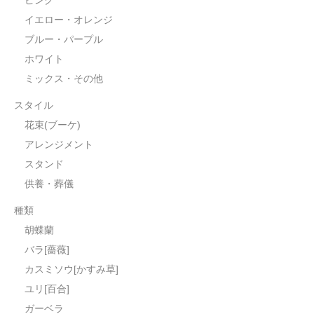
イエロー・オレンジ
3,000～4,999円
ブルー・パープル
5,000～9,999円
ホワイト
ミックス・その他
10,000～14,999円
スタイル
15,000円～
花束(ブーケ)
送料・支払い
アレンジメント
スタンド
ご注文ガイド
供養・葬儀
各種教室
種類
胡蝶蘭
お問い合わせ
バラ[薔薇]
カスミソウ[かすみ草]
ユリ[百合]
ガーベラ