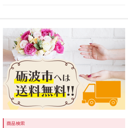
歓送・昇進・退職祝い
発表会・公演お祝い
お礼・内祝い
出産祝い・お見舞い
お悔やみ・お供え
自宅用
カラー
レッド
ピンク
イエロー・オレンジ
商品検索