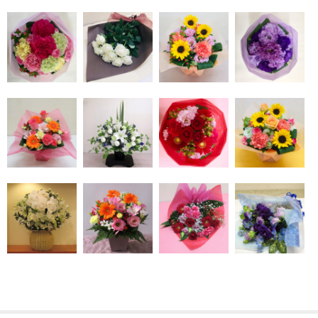
種類
胡蝶蘭
バラ[薔薇]
カスミソウ[かすみ草]
ユリ[百合]
ガーベラ
カーネーション
ヒマワリ[ひまわり]
チューリップ
予算
～2,999円