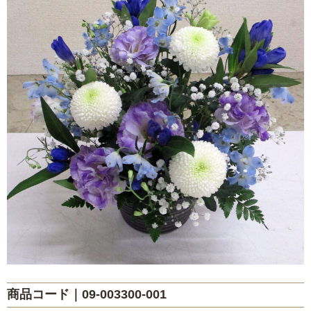
歓送・昇進・退職祝い
発表会・公演お祝い
お礼・内祝い
出産祝い・お見舞い
お悔やみ・お供え
自宅用
カラー
レッド
ピンク
イエロー・オレンジ
商品コード｜09-003300-001