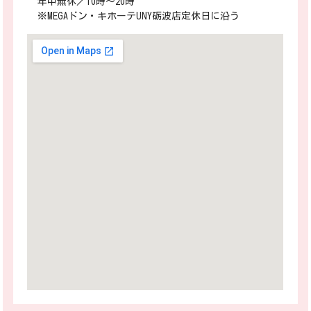
年中無休／10時～20時
※MEGAドン・キホーテUNY砺波店定休日に沿う