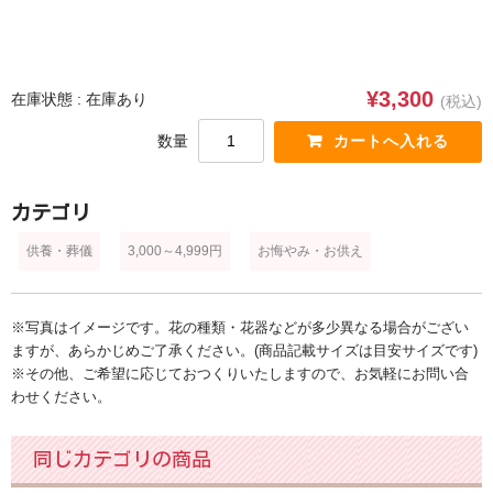
ブルー・パープル
ホワイト
¥3,300
在庫状態 : 在庫あり
(税込)
ミックス・その他
数量
スタイル
花束(ブーケ)
カテゴリ
アレンジメント
供養・葬儀
3,000～4,999円
お悔やみ・お供え
花鉢・観葉植物
※写真はイメージです。花の種類・花器などが多少異なる場合がござい
プリザーブドフラワー・シャボンフラワー
ますが、あらかじめご了承ください。(商品記載サイズは目安サイズです)
※その他、ご希望に応じておつくりいたしますので、お気軽にお問い合
スタンド
わせください。
供養・葬儀
同じカテゴリの商品
ウェディング