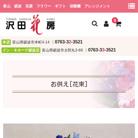
富山 砺波 花屋 フラワー ギフト 胡蝶蘭 アレンジメント
0
0763-3
2
-3521
本店
富山県砺波市本町4-14
ホーム
0763-3
3
-3521
ドン・キホーテ砺波店
富山県砺波市太郎丸3-69
会社概要
ショッピング
お供え[花束]
用途
お祝い
誕生日
結婚祝い・結婚記念日
開店・新居・引越し祝い