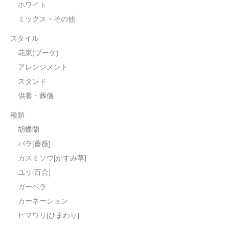
ホワイト
ミックス・その他
スタイル
花束(ブーケ)
アレンジメント
スタンド
供養・葬儀
種類
胡蝶蘭
バラ[薔薇]
カスミソウ[かすみ草]
ユリ[百合]
ガーベラ
カーネーション
ヒマワリ[ひまわり]